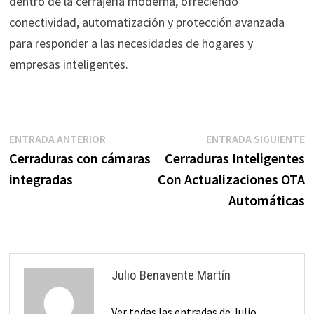
dentro de la cerrajería moderna, ofreciendo
conectividad, automatización y protección avanzada
para responder a las necesidades de hogares y
empresas inteligentes.
Navegación
Entrada
E
ENTRADA ANTERIOR
ENTRADA SIGUIENTE
anterior:
s
Cerraduras con cámaras
Cerraduras Inteligentes
de
integradas
Con Actualizaciones OTA
entradas
Automáticas
Julio Benavente Martín
Ver todas las entradas de Julio