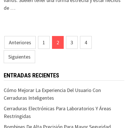
varios. Suelen tener una forma estrecha y estar hechos
de …
Paginación
Anteriores
1
2
3
4
de
Siguientes
entradas
ENTRADAS RECIENTES
Cómo Mejorar La Experiencia Del Usuario Con
Cerraduras Inteligentes
Cerraduras Electrónicas Para Laboratorios Y Áreas
Restringidas
Bombines De Alta Precisión Para Mayor Seguridad